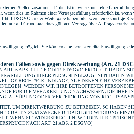
 externen Stellen zusammen. Dabei ist teilweise auch eine Übermittlung
 wenn dies im Rahmen einer Vertragserfüllung erforderlich ist, wenn wi
s. 1 lit. f DSGVO an der Weitergabe haben oder wenn eine sonstige Re
n nur auf Grundlage eines gültigen Vertrags über Auftragsverarbeitun
inwilligung möglich. Sie können eine bereits erteilte Einwilligung jed
nderen Fällen sowie gegen Direktwerbung (Art. 21 DS
. 6 ABS. 1 LIT. E ODER F DSGVO ERFOLGT, HABEN SIE
VERARBEITUNG IHRER PERSONENBEZOGENEN DATEN WIDE
EWEILIGE RECHTSGRUNDLAGE, AUF DENEN EINE VERARBE
NLEGEN, WERDEN WIR IHRE BETROFFENEN PERSONENBE
DE FÜR DIE VERARBEITUNG NACHWEISEN, DIE IHRE IN
G, AUSÜBUNG ODER VERTEIDIGUNG VON RECHTSANSPRÜC
T, UM DIREKTWERBUNG ZU BETREIBEN, SO HABEN SIE
ER DATEN ZUM ZWECKE DERARTIGER WERBUNG EINZULEG
EHT. WENN SIE WIDERSPRECHEN, WERDEN IHRE PERSO
PRUCH NACH ART. 21 ABS. 2 DSGVO).