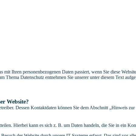
s mit Ihren personenbezogenen Daten passiert, wenn Sie diese Websit
 zum Thema Datenschutz entnehmen Sie unserer unter diesem Text aufge
ser Website?
etreiber. Dessen Kontaktdaten können Sie dem Abschnitt „Hinweis zur 
eilen. Hierbei kann es sich z. B. um Daten handeln, die Sie in ein Ko
esuch der Website durch unsere IT-Systeme erfasst. Das sind vor alle