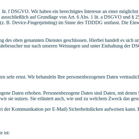
lit. f DSGVO. Wir haben ein berechtigtes Interesse an einer möglichst 
ng ausschließlich auf Grundlage von Art. 6 Abs. 1 lit. a DSGVO und §
(z. B. Device-Fingerprinting) im Sinne des TDDDG umfasst. Die Einwill
 des oben genannten Dienstes geschlossen. Hierbei handelt es sich um
bsitebesucher nur nach unseren Weisungen und unter Einhaltung der D
ten sehr ernst. Wir behandeln Ihre personenbezogenen Daten vertrauli
ene Daten erhoben. Personenbezogene Daten sind Daten, mit denen Sie
wir sie nutzen. Sie erläutert auch, wie und zu welchem Zweck das gesc
bei der Kommunikation per E-Mail) Sicherheitslücken aufweisen kann. E
e ist: