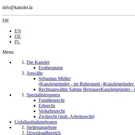
info@kanzlei.la
DE
EN
DE
PL
Menu
Die Kanzlei
Erstberatung
Anwälte
Sebastian Müller
(Kanzleigründer - im Ruhestand -)
Kanzleigründer 
Rechtsanwältin Sabine Bernauer
Kanzleigründer - 
Spezialisierungen
Familienrecht
Erbrecht
Verkehrsrecht
Zivilrecht (insb. Arbeitsrecht)
Unfallaufnahmebogen
Stellenangebote
Downloadbereich