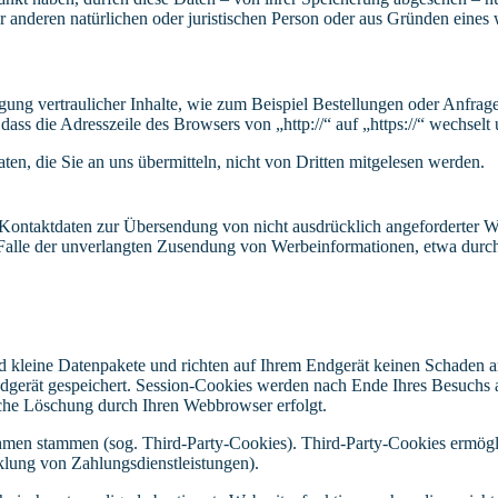
anderen natürlichen oder juristischen Person oder aus Gründen eines w
ung vertraulicher Inhalte, wie zum Beispiel Bestellungen oder Anfrage
dass die Adresszeile des Browsers von „http://“ auf „https://“ wechsel
en, die Sie an uns übermitteln, nicht von Dritten mitgelesen werden.
Kontaktdaten zur Übersendung von nicht ausdrücklich angeforderter W
 im Falle der unverlangten Zusendung von Werbeinformationen, etwa dur
d kleine Datenpakete und richten auf Ihrem Endgerät keinen Schaden a
dgerät gespeichert. Session-Cookies werden nach Ende Ihres Besuchs 
ische Löschung durch Ihren Webbrowser erfolgt.
ehmen stammen (sog. Third-Party-Cookies). Third-Party-Cookies ermögl
lung von Zahlungsdienstleistungen).