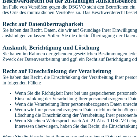
Beschwerde­recht bei der zuständigen Aufsichts­behörd
Im Falle von Verstößen gegen die DSGVO steht den Betroffenen ein Be
des Orts des mutmaßlichen Verstoßes zu. Das Beschwerderecht besteht
Recht auf Daten­übertrag­barkeit
Sie haben das Recht, Daten, die wir auf Grundlage Ihrer Einwilligung 
aushändigen zu lassen. Sofern Sie die direkte Übertragung der Daten a
Auskunft, Berichtigung und Löschung
Sie haben im Rahmen der geltenden gesetzlichen Bestimmungen jeder
Zweck der Datenverarbeitung und ggf. ein Recht auf Berichtigung o
Recht auf Einschränkung der Verarbeitung
Sie haben das Recht, die Einschränkung der Verarbeitung Ihrer pers
in folgenden Fällen:
Wenn Sie die Richtigkeit Ihrer bei uns gespeicherten personenb
Einschränkung der Verarbeitung Ihrer personenbezogenen Date
Wenn die Verarbeitung Ihrer personenbezogenen Daten unrecht
Wenn wir Ihre personenbezogenen Daten nicht mehr benötigen, 
Löschung die Einschränkung der Verarbeitung Ihrer personenb
Wenn Sie einen Widerspruch nach Art. 21 Abs. 1 DSGVO einge
Interessen überwiegen, haben Sie das Recht, die Einschränkun
Wenn Sie die Verarbeitung Ihrer personenbezogenen Daten eingeschr