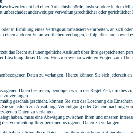
e
schwerderecht bei einer Aufsichtsbehörde, insbesondere in dem Mitgli
 unbeschadet anderweitiger verwaltungsrechtlicher oder gerichtlicher 
oder in Erfüllung eines Vertrags automatisiert verarbeiten, an sich od
n einen anderen Verantwortlichen verlangen, erfolgt dies nur, soweit e
zeit das Recht auf unentgeltliche Auskunft über Ihre gespeicherten 
der Löschung dieser Daten. Hierzu sowie zu weiteren Fragen zum Them
onenbezogenen Daten zu verlangen. Hierzu können Sie sich jederzeit a
ezogenen Daten bestreiten, benötigen wir in der Regel Zeit, um dies z
n zu verlangen.
mäßig geschah/geschieht, können Sie statt der Löschung die Einschrän
Sie sie jedoch zur Ausübung, Verteidigung oder Geltendmachung von R
ezogenen Daten zu verlangen.
legt haben, muss eine Abwägung zwischen Ihren und unseren Interess
g der Verarbeitung Ihrer personenbezogenen Daten zu verlangen.
änkt haben, dürfen diese Daten – von ihrer Speicherung abgesehen – n