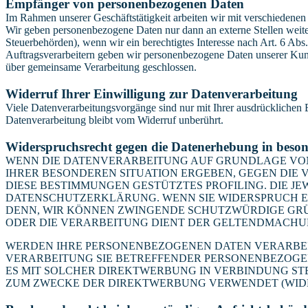
Empfänger von personenbezogenen Daten
Im Rahmen unserer Geschäftstätigkeit arbeiten wir mit verschiedenen
Wir geben personenbezogene Daten nur dann an externe Stellen weiter,
Steuerbehörden), wenn wir ein berechtigtes Interesse nach Art. 6 Ab
Auftragsverarbeitern geben wir personenbezogene Daten unserer Kunde
über gemeinsame Verarbeitung geschlossen.
Widerruf Ihrer Einwilligung zur Datenverarbeitung
Viele Datenverarbeitungsvorgänge sind nur mit Ihrer ausdrücklichen E
Datenverarbeitung bleibt vom Widerruf unberührt.
Widerspruchsrecht gegen die Datenerhebung in beso
WENN DIE DATENVERARBEITUNG AUF GRUNDLAGE VON ART
IHRER BESONDEREN SITUATION ERGEBEN, GEGEN DIE 
DIESE BESTIMMUNGEN GESTÜTZTES PROFILING. DIE J
DATENSCHUTZERKLÄRUNG. WENN SIE WIDERSPRUCH EI
DENN, WIR KÖNNEN ZWINGENDE SCHUTZWÜRDIGE GRÜN
ODER DIE VERARBEITUNG DIENT DER GELTENDMACHUN
WERDEN IHRE PERSONENBEZOGENEN DATEN VERARBEITE
VERARBEITUNG SIE BETREFFENDER PERSONENBEZOGEN
ES MIT SOLCHER DIREKTWERBUNG IN VERBINDUNG ST
ZUM ZWECKE DER DIREKTWERBUNG VERWENDET (WIDERS