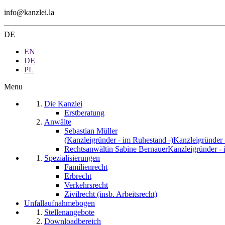
info@kanzlei.la
DE
EN
DE
PL
Menu
Die Kanzlei
Erstberatung
Anwälte
Sebastian Müller
(Kanzleigründer - im Ruhestand -)
Kanzleigründer 
Rechtsanwältin Sabine Bernauer
Kanzleigründer - 
Spezialisierungen
Familienrecht
Erbrecht
Verkehrsrecht
Zivilrecht (insb. Arbeitsrecht)
Unfallaufnahmebogen
Stellenangebote
Downloadbereich