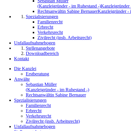
Sebastian Müller
(Kanzleigründer - im Ruhestand -)
Kanzleigründer 
Rechtsanwältin Sabine Bernauer
Kanzleigründer - 
Spezialisierungen
Familienrecht
Erbrecht
Verkehrsrecht
Zivilrecht (insb. Arbeitsrecht)
Unfallaufnahmebogen
Stellenangebote
Downloadbereich
Kontakt
Die Kanzlei
Erstberatung
Anwälte
Sebastian Müller
(Kanzleigründer - im Ruhestand -)
Rechtsanwältin Sabine Bernauer
Spezialisierungen
Familienrecht
Erbrecht
Verkehrsrecht
Zivilrecht (insb. Arbeitsrecht)
Unfallaufnahmebogen